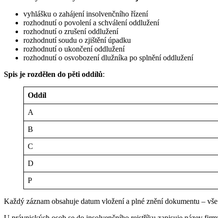
vyhlášku o zahájení insolvenčního řízení
rozhodnutí o povolení a schválení oddlužení
rozhodnutí o zrušení oddlužení
rozhodnutí soudu o zjištění úpadku
rozhodnutí o ukončení oddlužení
rozhodnutí o osvobození dlužníka po splnění oddlužení
Spis je rozdělen do pěti oddílů
:
Oddíl
A
B
C
D
P
Každý záznam obsahuje datum vložení a plné znění dokumentu – vše 
U právnických osob se do insolvenčního rejstříku zapisuje název fir