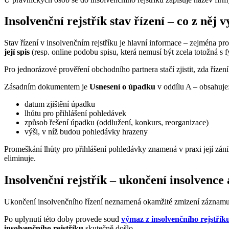
Insolvenční rejstřík stav řízení – co z něj v
Stav řízení v insolvenčním rejstříku je hlavní informace – zejména pro
její spis
(resp. online podobu spisu, která nemusí být zcela totožná s f
Pro jednorázové prověření obchodního partnera stačí zjistit, zda řízení 
Zásadním dokumentem je
Usnesení o úpadku
v oddílu A – obsahuje
datum zjištění úpadku
lhůtu pro přihlášení pohledávek
způsob řešení úpadku (oddlužení, konkurs, reorganizace)
výši, v níž budou pohledávky hrazeny
Promeškání lhůty pro přihlášení pohledávky znamená v praxi její zánik
eliminuje.
Insolvenční rejstřík – ukončení insolvence
Ukončení insolvenčního řízení neznamená okamžité zmizení záznamu 
Po uplynutí této doby provede soud
výmaz z insolvenčního rejstřík
insolvenčního rejstříku
skutečně došlo.