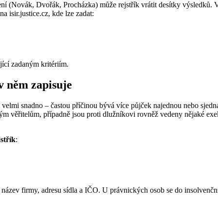
mení (Novák, Dvořák, Procházka) může rejstřík vrátit desítky výsledků.
na isir.justice.cz, kde lze zadat:
jící zadaným kritériím.
 v něm zapisuje
velmi snadno – častou příčinou bývá více půjček najednou nebo sjednán
jiným věřitelům, případně jsou proti dlužníkovi rovněž vedeny nějaké e
střík
:
název firmy, adresu sídla a IČO. U právnických osob se do insolvenčníh