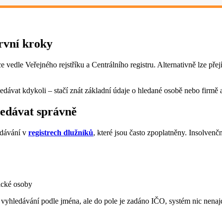
první kroky
 vedle Veřejného rejstříku a Centrálního registru. Alternativně lze pře
edávat kdykoli – stačí znát základní údaje o hledané osobě nebo firmě 
ledávat správně
edávání v
registrech dlužníků
, které jsou často zpoplatněny. Insolvenční
ické osoby
 vyhledávání podle jména, ale do pole je zadáno IČO, systém nic nenajd