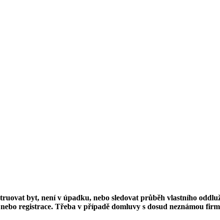
struovat byt, není v úpadku, nebo sledovat průběh vlastního oddluž
nebo registrace. Třeba v případě domluvy s dosud neznámou firmou