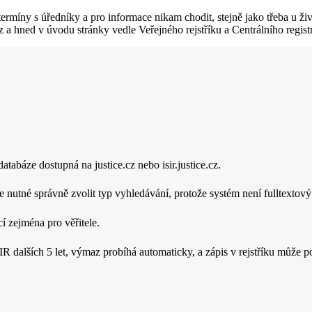
termíny s úředníky a pro informace nikam chodit, stejně jako třeba u živ
z a hned v úvodu stránky vedle Veřejného rejstříku a Centrálního registr
databáze dostupná na justice.cz nebo isir.justice.cz.
e nutné správně zvolit typ vyhledávání, protože systém není fulltextový
cí zejména pro věřitele.
R dalších 5 let, výmaz probíhá automaticky, a zápis v rejstříku může 