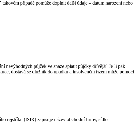
 V takovém případě pomůže doplnit další údaje – datum narození nebo
í nevýhodných půjček ve snaze splatit půjčky dřívější. Je-li pak
xekuce, dostává se dlužník do úpadku a insolvenční řízení může pomoci
o rejstříku (ISIR) zapisuje název obchodní firmy, sídlo