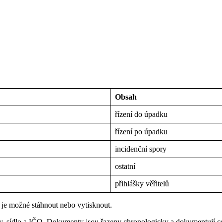
Obsah
řízení do úpadku
řízení po úpadku
incidenční spory
ostatní
přihlášky věřitelů
je možné stáhnout nebo vytisknout.
my, sídlo a IČO. Dokumenty jsou řazeny chronologicky a dokumentují c