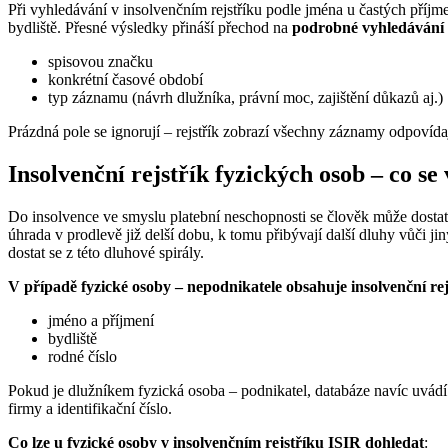
Při vyhledávání v insolvenčním rejstříku podle jména u častých příj
bydliště. Přesné výsledky přináší přechod na
podrobné vyhledávání
spisovou značku
konkrétní časové období
typ záznamu (návrh dlužníka, právní moc, zajištění důkazů aj.)
Prázdná pole se ignorují – rejstřík zobrazí všechny záznamy odpovída
Insolvenční rejstřík fyzických osob – co se
Do insolvence ve smyslu platební neschopnosti se člověk může dostat 
úhrada v prodlevě již delší dobu, k tomu přibývají další dluhy vůči 
dostat se z této dluhové spirály.
V případě fyzické osoby – nepodnikatele obsahuje insolvenční rej
jméno a příjmení
bydliště
rodné číslo
Pokud je dlužníkem fyzická osoba – podnikatel, databáze navíc uvádí 
firmy a identifikační číslo.
Co lze u fyzické osoby v insolvenčním rejstříku ISIR dohledat
: