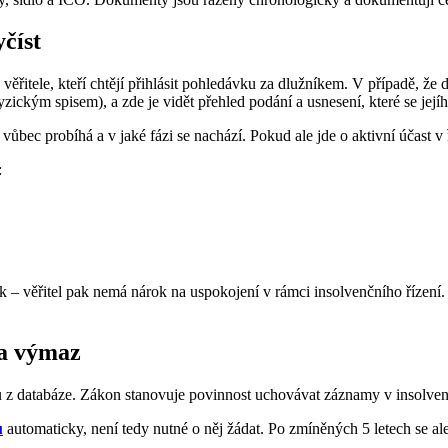
yčíst
 věřitele, kteří chtějí přihlásit pohledávku za dlužníkem. V případě, ž
yzickým spisem), a zde je vidět přehled podání a usnesení, které se jejíh
vůbec probíhá a v jaké fázi se nachází. Pokud ale jde o aktivní účast v ří
:
 – věřitel pak nemá nárok na uspokojení v rámci insolvenčního řízení. P
 a výmaz
z databáze. Zákon stanovuje povinnost uchovávat záznamy v insolven
u
automaticky, není tedy nutné o něj žádat. Po zmíněných 5 letech se al