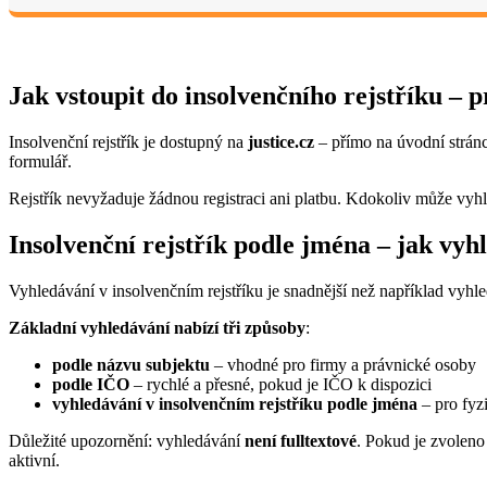
Jak vstoupit do insolvenčního rejstříku – 
Insolvenční rejstřík je dostupný na
justice.cz
– přímo na úvodní stránce
formulář.
Rejstřík nevyžaduje žádnou registraci ani platbu. Kdokoliv může vyhl
Insolvenční rejstřík podle jména – jak vyh
Vyhledávání v insolvenčním rejstříku je snadnější než například vyhl
Základní vyhledávání nabízí tři způsoby
:
podle názvu subjektu
– vhodné pro firmy a právnické osoby
podle IČO
– rychlé a přesné, pokud je IČO k dispozici
vyhledávání v insolvenčním rejstříku podle jména
– pro fyz
Důležité upozornění: vyhledávání
není fulltextové
. Pokud je zvoleno
aktivní.