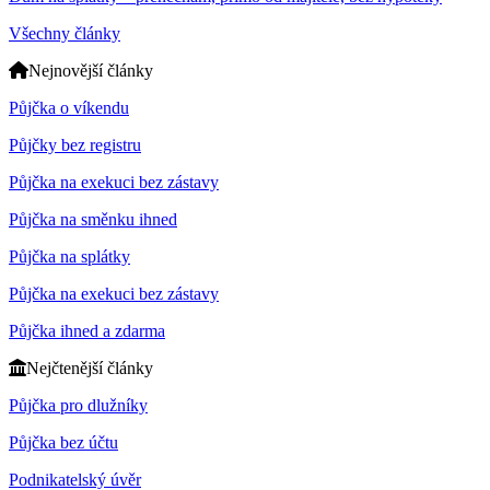
Všechny články
Nejnovější články
Půjčka o víkendu
Půjčky bez registru
Půjčka na exekuci bez zástavy
Půjčka na směnku ihned
Půjčka na splátky
Půjčka na exekuci bez zástavy
Půjčka ihned a zdarma
Nejčtenější články
Půjčka pro dlužníky
Půjčka bez účtu
Podnikatelský úvěr