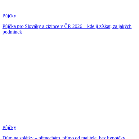
Půjčky
Půjčka pro Slováky a cizince v ČR 2026 – kde ji získat, za jakých
podmínek
Půjčky
Dům na splátky – přenechám, přímo od majitele, bez hypotéky