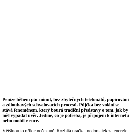
Peníze během pár minut, bez zbytečných telefonátů, papírování
a zdlouhavých schvalovacích procesů. Půjčka bez volání se
stává fenoménem, který bourá tradiční představy o tom, jak by
měl vypadat úvěr. Jediné, co je potřeba, je připojení k internetu
nebo mobil v ruce.
Většinou to přijde nečekaně. Rozbitá pračka, nedoplatek za energie