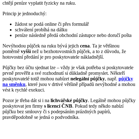
chtějí peníze vyplatit fyzicky na ruku.
Princip je jednoduchý:
žádost se podá online či přes formulář
schválení probíhá na dálku
peníze následně předá obchodní zástupce nebo doručí pošta
Nevýhodou půjček na ruku bývá jejich
cena
. Ta je většinou
poměrně
vyšší
než u bezhotovostních půjček, a to z důvodu, že
hotovostní předání je pro poskytovatele nákladnější.
Půjčky bez účtu sjednat lze – vždy je však potřeba si poskytovatele
prvně prověřit a své rozhodnutí si důkladně promyslet. Někteří
poskytovatelé totiž mohou nabízet
nelegální půjčky
, např.
půjčky
na směnku
, které jsou v drtivé většině případů nevýhodné a mohou
vést k rychlé exekuci.
Pozor je třeba dát si i na
lichvářské půjčky
. Legálně mohou půjčky
poskytovat jen firmy
s licencí ČNB
. Pokud tedy někdo nabízí
půjčku bez smlouvy či s podepsáním prázdných papírů,
pravděpodobně se jedná o podvodníka.