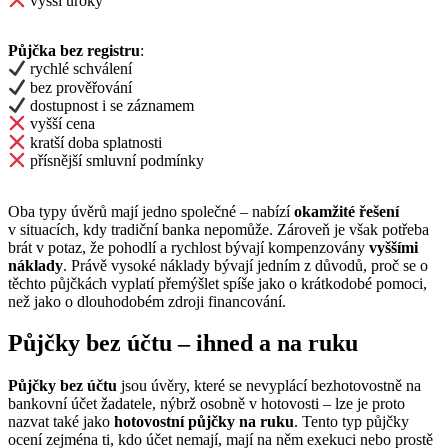
vyšší úroky
Půjčka bez registru
:
rychlé schválení
bez prověřování
dostupnost i se záznamem
vyšší cena
kratší doba splatnosti
přísnější smluvní podmínky
Oba typy úvěrů mají jedno společné – nabízí
okamžité řešení
v situacích, kdy tradiční banka nepomůže. Zároveň je však potřeba
brát v potaz, že pohodlí a rychlost bývají kompenzovány
vyššími
náklady
. Právě vysoké náklady bývají jedním z důvodů, proč se o
těchto půjčkách vyplatí přemýšlet spíše jako o krátkodobé pomoci,
než jako o dlouhodobém zdroji financování.
Půjčky bez účtu – ihned a na ruku
Půjčky bez účtu
jsou úvěry, které se nevyplácí bezhotovostně na
bankovní účet žadatele, nýbrž osobně v hotovosti – lze je proto
nazvat také jako
hotovostní půjčky na ruku
. Tento typ půjčky
ocení zejména ti, kdo účet nemají, mají na něm exekuci nebo prostě