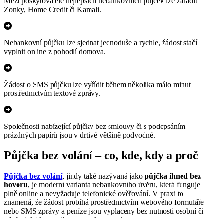
Mezi poskytovatele nejlepších nebankovních půjček lze zařadit
Zonky, Home Credit či Kamali.
Nebankovní půjčku lze sjednat jednoduše a rychle, žádost stačí
vyplnit online z pohodlí domova.
Žádost o SMS půjčku lze vyřídit během několika málo minut
prostřednictvím textové zprávy.
Společnosti nabízející půjčky bez smlouvy či s podepsáním
prázdných papírů jsou v drtivé většině podvodné.
Půjčka bez volání – co, kde, kdy a proč
Půjčka bez volání
, jindy také nazývaná jako
půjčka ihned bez
hovoru
, je moderní varianta nebankovního úvěru, která funguje
plně online a nevyžaduje telefonické ověřování. V praxi to
znamená, že žádost probíhá prostřednictvím webového formuláře
nebo SMS zprávy a peníze jsou vyplaceny bez nutnosti osobní či