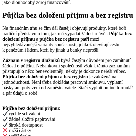
jako dlouhodobý zdroj financování.
Půjčka bez doložení příjmu a bez registru
Na finančním trhu se čím dál častěji objevují produkty, které boří
tradiční představu o tom, jak má vypadat žádost o úvěr.
Půjčka bez
doložení příjmu
a
půjčka bez registru
patří mezi
nejvyhledávanější varianty současnosti, jelikož otevírají cestu
k penězům i lidem, kteří by jinak u banky neprošli.
Záznam v registru dlužníků
bývá častým důvodem pro zamítnutí
žádosti o půjčku. Nebankovní společnosti však k těmto záznamům
přistupují o něco benevolentněji, někdy je dokonce neřeší vůbec.
Půjčka bez doložení příjmu a bez registru
je založená na
jednoduchosti. Není třeba dokládat pracovní smlouvu, výplatní
pásky ani potvrzení od zaměstnavatele. Stačí vyplnit online formulář
a pár údajů o sobě.
Půjčka bez doložení příjmu
:
rychlé schválení
žádné složité papírování
široká dostupnost
nižší částky