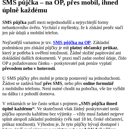
SMS půjčka – na OP, přes mobil, ihned
úplně každému
SMS půjčka
patří mezi nejjednodušší a nejrychlejší formy
nebankovního úvěru. Vychází z myšlenky, že k získání peněz stačí
jen pár údajů a mobilní telefon.
Nejčastější variantou je tzv.
SMS půjčka na OP
. Základní
podmínkou pro získání půjčky je mít
platný občanský průkaz
,
který je potřeba k ověření totožnosti. Žádné složité papírování ani
dokládání dalších dokumentů. V praxi stačí zadat osobní údaje, číslo
OP a požadovanou částku – poskytovatel pak peníze vyplatí
převodem nebo v hotovosti
.
U SMS půjčky přes mobil je princip postavený na jednoduchosti.
Žádost se zadává buď
přes SMS
, nebo přes
online formulář
z mobilního telefonu. Není nutné chodit na pobočku, vše lze vyřídit
na dálku i z pohodlí domova.
V reklamách se lze často setkat s pojmem
„SMS půjčka ihned
úplně každému“
. Ve skutečnosti však žádný poskytovatel nedá
půjčku opravdu každému bez výjimky – vždy musí žadatel nejprve
splnit alespoň základní podmínky (věk nad 18 let, české občanství,
průkaz totožnosti). Výhodou je, že tyto půjčky bývají dostupné i