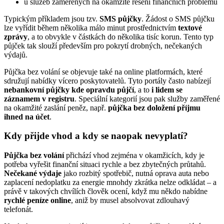
u služeb zaměřených na okamžité řešení finančních problémů
Typickým příkladem jsou tzv.
SMS půjčky
. Žádost o SMS půjčku
lze vyřídit během několika málo minut prostřednictvím
textové
zprávy
, a to obvykle v částkách do několika tisíc korun. Tento typ
půjček tak slouží především pro pokrytí drobných, nečekaných
výdajů.
Půjčka bez volání se objevuje také na online platformách, které
sdružují nabídky vícero poskytovatelů. Tyto portály často nabízejí
nebankovní půjčky kde opravdu půjčí
, a to
i lidem se
záznamem v registru
. Speciální kategorií jsou pak služby zaměřené
na okamžité zaslání peněz, např.
půjčka bez doložení příjmu
ihned na účet
.
Kdy přijde vhod a kdy se naopak nevyplatí?
Půjčka bez volání
přichází vhod zejména v okamžicích, kdy je
potřeba vyřešit finanční situaci rychle a bez zbytečných průtahů.
Nečekané výdaje
jako rozbitý spotřebič, nutná oprava auta nebo
zaplacení nedoplatku za energie mnohdy zkrátka nelze odkládat – a
právě v takových chvílích člověk ocení, když mu někdo nabídne
rychlé peníze online
, aniž by musel absolvovat zdlouhavý
telefonát.