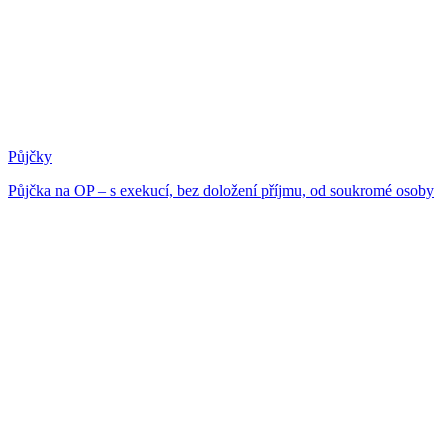
Půjčky
Půjčka na OP – s exekucí, bez doložení příjmu, od soukromé osoby