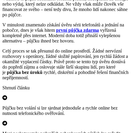
nebo výdaj, který nelze odkládat. Ne vždy však může člověk vše
financovat ze svého – není tedy divu, že mnoho lidí nakonec sáhne
po půjčce.
V minulosti znamenalo získání úvěru sérii telefonátů a jednání na
pobočce, dnes je však hitem
první půjčka zdarma
vyřízená
kompletně přes internet. Moderní doba totiž přináší vylepšenou
alternativu – půjčku ihned bez hovoru.
Celý proces se tak přesunul do online prostředí. Žádné nervózní
rozhovory s operátory, žádné složité papírování, jen rychlá žádost a
okamžité vyplacení částky. Právě proto se tento typ úvěru dostává
do popředí zájmu a oslovuje stále širší skupinu lidí, pro které
je
půjčka bez úroků
rychlé, diskrétní a pohodlné řešení finančních
nepříjemností.
Shrnutí článku
Půjčku bez volání si lze sjednat jednoduše a rychle online bez
nutnosti telefonického ověřování.