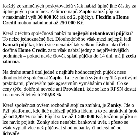
Každý ze zmíněných poskytovatelů však nabízí úplně jiné částky za
úplně jiných podmínek. Zatímco např.
Zaplo
nabízí půjčku
v maximální výši
30 000 Kč
(až od 2. půjčky),
Flexifin
a
Home
Credit
mohou nabídnout
až 250 000 Kč
.
Která z těchto společností nabízí tu
nejlepší nebankovní půjčku
?
To nelze jednoznačně říct. Dlouhodobě se však mezi nejlepší řadí
Kamali půjčka
, která sice nenabízí tak velkou částku jako třeba
dceřiná
Home Credit
, zato však nabízí jedny z nejpřívětivějších
podmínek – pokud navíc člověk splatí půjčku do 14 dní, má ji
zcela
zdarma
.
Na druhé straně titul jedné z nejhůře hodnocených půjček nese
dlouhodobě společnost
Zaplo
. Ta je známá svými nepříliš poctivými
praktikami, především pak agresivním vymáháním dluhů. Co se
ceny týče, dobře si nevede ani
Provident
, kde se lze s RPSN dostat
i na neuvěřitelných
239,98 %
.
Která společnost ovšem rozhodně stojí za zmínku, je
Zonky
. Jde o
P2P platformu, kde lidé nabízejí půjčku lidem, a to za atraktivní úrok
již
od 3,99 %
ročně. Půjčit si lze
až 1 500 000 Kč
, každou půjčku si
lze navíc pojistit. Zonky sice nenabízí bankovní úvěr, i přesto se
však vyplatí více než půjčovat si od nebanky či nelegálně od
lichváře
.