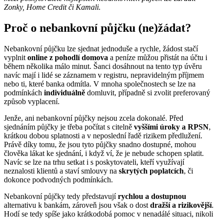
Zonky, Home Credit či Kamali.
Proč o nebankovní půjčku (ne)žádat?
Nebankovní půjčku lze sjednat jednoduše a rychle, žádost stačí
vyplnit
online z pohodlí domova
a peníze můžou přistát na účtu i
během několika málo minut. Šanci dosáhnout na tento typ úvěru
navíc mají i lidé se záznamem v registru, nepravidelným příjmem
nebo ti, které banka odmítla. V mnoha společnostech se lze na
podmínkách
individuálně
domluvit, případně si zvolit preferovaný
způsob vyplacení.
Jenže, ani nebankovní půjčky nejsou zcela dokonalé. Před
sjednáním půjčky je třeba počítat s citelně
vyššími úroky a RPSN
,
krátkou dobou splatnosti a v neposlední řadě rizikem předlužení.
Právě díky tomu, že jsou tyto půjčky snadno dostupné, mohou
člověka lákat ke sjednání, i když ví, že je nebude schopen splatit.
Navíc se lze na trhu setkat i s poskytovateli, kteří využívají
neznalosti klientů a staví smlouvy na
skrytých poplatcích
, či
dokonce podvodných podmínkách.
Nebankovní půjčky tedy představují
rychlou a dostupnou
alternativu k bankám, zároveň jsou však o dost
dražší a rizikovější
.
Hodí se tedy spíše jako krátkodobá pomoc v nenadálé situaci, nikoli