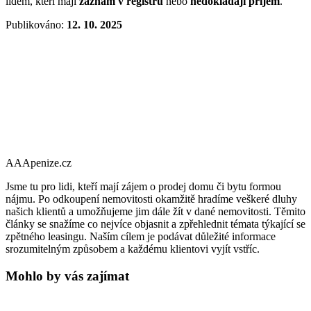
lidem, kteří mají
záznam v registru
nebo
nedokládají příjem
.
Publikováno:
12. 10. 2025
AAApenize.cz
Jsme tu pro lidi, kteří mají zájem o prodej domu či bytu formou
nájmu. Po odkoupení nemovitosti okamžitě hradíme veškeré dluhy
našich klientů a umožňujeme jim dále žít v dané nemovitosti. Těmito
články se snažíme co nejvíce objasnit a zpřehlednit témata týkající se
zpětného leasingu. Naším cílem je podávat důležité informace
srozumitelným způsobem a každému klientovi vyjít vstříc.
Mohlo by vás zajímat