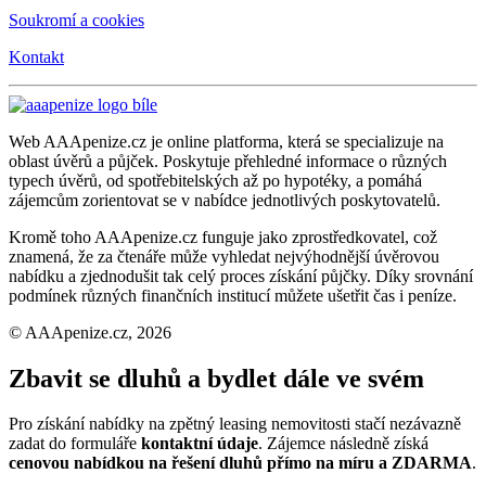
Soukromí a cookies
Kontakt
Web AAApenize.cz je online platforma, která se specializuje na
oblast úvěrů a půjček. Poskytuje přehledné informace o různých
typech úvěrů, od spotřebitelských až po hypotéky, a pomáhá
zájemcům zorientovat se v nabídce jednotlivých poskytovatelů.
Kromě toho AAApenize.cz funguje jako zprostředkovatel, což
znamená, že za čtenáře může vyhledat nejvýhodnější úvěrovou
nabídku a zjednodušit tak celý proces získání půjčky. Díky srovnání
podmínek různých finančních institucí můžete ušetřit čas i peníze.
© AAApenize.cz, 2026
Zbavit se dluhů a bydlet dále ve svém
Pro získání nabídky na zpětný leasing nemovitosti stačí nezávazně
zadat do formuláře
kontaktní údaje
. Zájemce následně získá
cenovou nabídkou na řešení dluhů přímo na míru a ZDARMA
.