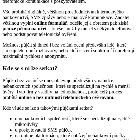
telefonické komunikace s poskytovatelem.
Vše probíhá digitálně, většinou prostřednictvím internetového
bankovnictví, SMS zprávy nebo e-mailové komunikace. Žadatel
většinou vyplní
online formulář
, odešle jej a obratem pak získá
peníze přímo na účet
– to vše, aniž by musel s někým telefonovat
nebo podstupovat telefonické ověření.
Možnost půjčit si ihned i bez volání ocení především lidé, které
stresují telefonní rozhovory, nebo kteří si cení soukromí či preferují
maximální rychlost a anonymitu.
Kde se s ní lze setkat?
Půjčka bez volání se dnes objevuje především v nabídce
nebankovních společností, které se specializují na rychlé a menší
úvěry. Tyto firmy vsadily na jednoduchost, proto celý proces
probíhá
online
a
bez nutnosti telefonického ověřování
.
Kde všude se lze s takovými půjčkami setkat?
u nebankovních společností, které se specializují na rychlé
mikroúvěry
u poskytovatelů SMS půjček
na online platformách, které nabízejí nebankovní půjčky