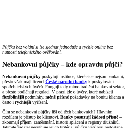
Půjčku bez volání si lze sjednat jednoduše a rychle online bez
nutnosti telefonického ověřování.
Nebankovní půjčky – kde opravdu půjčí?
Nebankovní půjčky
poskytují instituce, které sice nejsou bankami,
přesto však mají licenci
České národní banky
k poskytování
spotřebitelských úvěrů. Fungují tedy mimo tradiční bankovní sektor,
a přesto podléhají regulaci. V praxi jde o úvěry, které nabízejí
flexibilnější
podmínky,
méně přísné
požadavky na bonitu klienta a
často i
rychlejší
vyřízení.
Čím se nebankovní půjčky liší od těch bankovních? Hlavním
rozdílem je přístup ke klientovi.
Banky posuzují žádosti přísně
–
zkoumají příjem, zaměstnání, historii splácení a registry dlužníků.
Jakmile žadatel nesplňuje jejich kritéria, půjčku většinou nedostane.