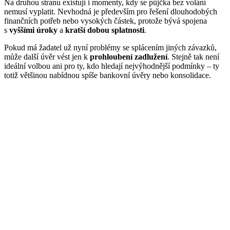
Na druhou stranu existují i momenty, kdy se půjčka bez volání
nemusí vyplatit. Nevhodná je především pro řešení dlouhodobých
finančních potřeb nebo vysokých částek, protože bývá spojena
s
vyššími úroky
a
kratší dobou splatnosti
.
Pokud má žadatel už nyní problémy se splácením jiných závazků,
může další úvěr vést jen k
prohloubení zadlužení
. Stejně tak není
ideální volbou ani pro ty, kdo hledají nejvýhodnější podmínky – ty
totiž většinou nabídnou spíše bankovní úvěry nebo konsolidace.