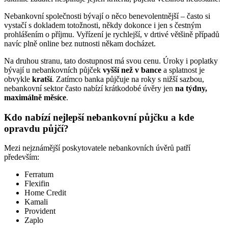
Nebankovní společnosti bývají o něco benevolentnější – často si
vystačí s dokladem totožnosti, někdy dokonce i jen s čestným
prohlášením o příjmu. Vyřízení je rychlejší, v drtivé většině případů
navíc plně online bez nutnosti někam docházet.
Na druhou stranu, tato dostupnost má svou cenu. Úroky i poplatky
bývají u nebankovních půjček
vyšší než v bance
a splatnost je
obvykle
kratší
. Zatímco banka půjčuje na roky s nižší sazbou,
nebankovní sektor často nabízí krátkodobé úvěry jen
na týdny,
maximálně měsíce
.
Kdo nabízí nejlepší nebankovní půjčku a kde
opravdu půjčí?
Mezi nejznámější poskytovatele nebankovních úvěrů patří
především:
Ferratum
Flexifin
Home Credit
Kamali
Provident
Zaplo