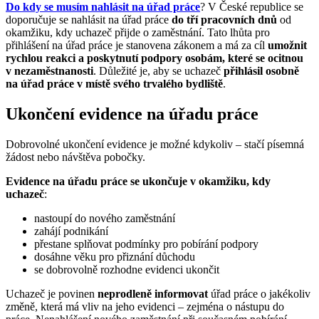
Do kdy se musím nahlásit na úřad práce
? V České republice se
doporučuje se nahlásit na úřad práce
do tří pracovních dnů
od
okamžiku, kdy uchazeč přijde o zaměstnání. Tato lhůta pro
přihlášení na úřad práce je stanovena zákonem a má za cíl
umožnit
rychlou reakci a poskytnutí podpory osobám, které se ocitnou
v nezaměstnanosti
. Důležité je, aby se uchazeč
přihlásil osobně
na úřad práce v místě svého trvalého bydliště
.
Ukončení evidence na úřadu práce
Dobrovolné ukončení evidence je možné kdykoliv – stačí písemná
žádost nebo návštěva pobočky.
Evidence na úřadu práce se ukončuje v okamžiku, kdy
uchazeč
:
nastoupí do nového zaměstnání
zahájí podnikání
přestane splňovat podmínky pro pobírání podpory
dosáhne věku pro přiznání důchodu
se dobrovolně rozhodne evidenci ukončit
Uchazeč je povinen
neprodleně informovat
úřad práce o jakékoliv
změně, která má vliv na jeho evidenci – zejména o nástupu do