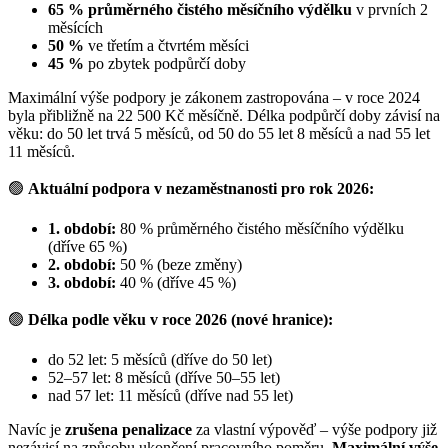
65 % průměrného čistého měsíčního výdělku
v prvních 2
měsících
50 %
ve třetím a čtvrtém měsíci
45 %
po zbytek podpůrčí doby
Maximální výše podpory je zákonem zastropována – v roce 2024
byla přibližně na 22 500 Kč měsíčně. Délka podpůrčí doby závisí na
věku: do 50 let trvá 5 měsíců, od 50 do 55 let 8 měsíců a nad 55 let
11 měsíců.
🟢
Aktuální podpora v nezaměstnanosti pro rok 2026:
1. období:
80 % průměrného čistého měsíčního výdělku
(dříve 65 %)
2. období:
50 % (beze změny)
3. období:
40 % (dříve 45 %)
🟢
Délka podle věku v roce 2026 (nové hranice):
do 52 let: 5 měsíců (dříve do 50 let)
52–57 let: 8 měsíců (dříve 50–55 let)
nad 57 let: 11 měsíců (dříve nad 55 let)
Navíc je
zrušena penalizace
za vlastní výpověď – výše podpory již
nezávisí na způsobu ukončení pracovního poměru.
Maximální výše