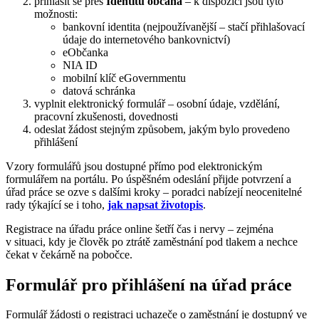
přihlásit se přes
Identitu občana
– k dispozici jsou tyto
možnosti:
bankovní identita (nejpoužívanější – stačí přihlašovací
údaje do internetového bankovnictví)
eObčanka
NIA ID
mobilní klíč eGovernmentu
datová schránka
vyplnit elektronický formulář – osobní údaje, vzdělání,
pracovní zkušenosti, dovednosti
odeslat žádost stejným způsobem, jakým bylo provedeno
přihlášení
Vzory formulářů jsou dostupné přímo pod elektronickým
formulářem na portálu. Po úspěšném odeslání přijde potvrzení a
úřad práce se ozve s dalšími kroky – poradci nabízejí neocenitelné
rady týkající se i toho,
jak napsat životopis
.
Registrace na úřadu práce online šetří čas i nervy – zejména
v situaci, kdy je člověk po ztrátě zaměstnání pod tlakem a nechce
čekat v čekárně na pobočce.
Formulář pro přihlášení na úřad práce
Formulář žádosti o registraci uchazeče o zaměstnání je dostupný ve