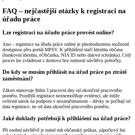
FAQ – nejčastější otázky k registraci na
úřadu práce
Lze registraci na úřadu práce provést online?
Ano – registrace na úřadu práce online je plnohodnotnou možností
dostupnou přes portál MPSV. K přihlášení stačí Identita občana
(bankovní identita, eObčanka, NIA ID nebo datová schránka). Celý
proces lze zvládnout z domova bez nutnosti návštěvy pobočky.
Do kdy se musím přihlásit na úřad práce po ztrátě
zaměstnání?
Zákon stanovuje lhůtu 3 pracovní dny od ukončení pracovního
poměru. Pozdější registrace neznemožňuje evidenci, ale může
ovlivnit nárok na podporu v nezaměstnanosti – dávky se počítají od
data registrace, ne od data ukončení pracovního poměru.
Jaké doklady potřebuji k přihlášení na úřad práce?
Při osobní návštěvě je nutné mít občanský průkaz, zápočtový list