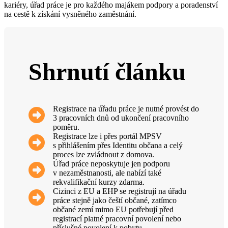
kariéry, úřad práce je pro každého majákem podpory a poradenství
na cestě k získání vysněného zaměstnání.
Shrnutí článku
Registrace na úřadu práce je nutné provést do
3 pracovních dnů od ukončení pracovního
poměru.
Registrace lze i přes portál MPSV
s přihlášením přes Identitu občana a celý
proces lze zvládnout z domova.
Úřad práce neposkytuje jen podporu
v nezaměstnanosti, ale nabízí také
rekvalifikační kurzy zdarma.
Cizinci z EU a EHP se registrují na úřadu
práce stejně jako čeští občané, zatímco
občané zemí mimo EU potřebují před
registrací platné pracovní povolení nebo
příslušné povolení k pobytu.