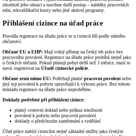
zhodnotí jeho situaci a navrhne další postup – nabídky pracovních
míst, rekvalifikační kurzy nebo jiné aktivní programy.
Přihlášení cizince na úřad práce
Pravidla registrace na úřadu práce se u cizinců liší podle státního
občanství.
Občané EU a EHP:
Mají volný přístup na český trh práce bez
pracovního povolení. Registrace na úřadu práce probíhá stejně jako
u českých občanů. Pokud plánují pobyt delší než 3 měsíce, musí se
navíc registrovat na
Úřadě cizinecké policie
.
Občané zemí mimo EU:
Potřebují platné
pracovní povolení
nebo
jiný typ povolení k pobytu opravňující k výkonu práce. Bez tohoto
dokladu registrace na úřadu práce neproběhne.
Doklady potřebné při přihlášení cizince
:
platný cestovní doklad nebo průkaz totožnosti
povolení k pobytu nebo pracovní povolení
doklady o předchozím zaměstnání a vzdělání
Úřad práce nabízí cizincům stejné základní služby jako českým