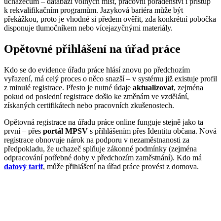
uchazečům – databázi volných míst, pracovní poradenství i přístup
k rekvalifikačním programům. Jazyková bariéra může být
překážkou, proto je vhodné si předem ověřit, zda konkrétní pobočka
disponuje tlumočníkem nebo vícejazyčnými materiály.
Opětovné přihlášení na úřad práce
Kdo se do evidence úřadu práce hlásí znovu po předchozím
vyřazení, má celý proces o něco snazší – v systému již existuje profil
z minulé registrace. Přesto je nutné údaje
aktualizovat
, zejména
pokud od poslední registrace došlo ke změnám ve vzdělání,
získaných certifikátech nebo pracovních zkušenostech.
Opětovná registrace na úřadu práce online funguje stejně jako ta
první – přes
portál MPSV
s přihlášením přes Identitu občana. Nová
registrace obnovuje nárok na podporu v nezaměstnanosti za
předpokladu, že uchazeč splňuje zákonné podmínky (zejména
odpracování potřebné doby v předchozím zaměstnání). Kdo má
datový tarif
, může přihlášení na úřad práce provést z domova.