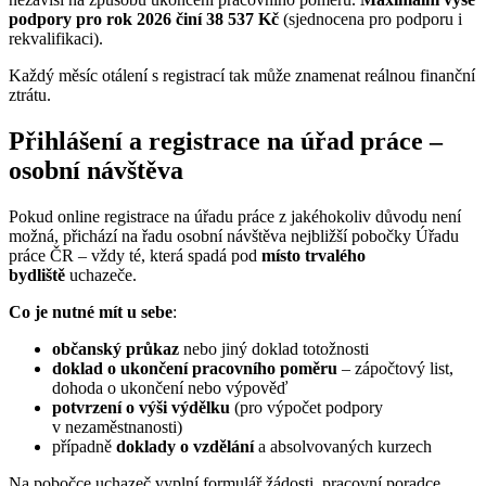
podpory pro rok 2026 činí 38 537 Kč
(sjednocena pro podporu i
rekvalifikaci).
Každý měsíc otálení s registrací tak může znamenat reálnou finanční
ztrátu.
Přihlášení a registrace na úřad práce –
osobní návštěva
Pokud online registrace na úřadu práce z jakéhokoliv důvodu není
možná, přichází na řadu osobní návštěva nejbližší pobočky Úřadu
práce ČR – vždy té, která spadá pod
místo trvalého
bydliště
uchazeče.
Co je nutné mít u sebe
:
občanský průkaz
nebo jiný doklad totožnosti
doklad o ukončení pracovního poměru
– zápočtový list,
dohoda o ukončení nebo výpověď
potvrzení o výši výdělku
(pro výpočet podpory
v nezaměstnanosti)
případně
doklady o vzdělání
a absolvovaných kurzech
Na pobočce uchazeč vyplní formulář žádosti, pracovní poradce