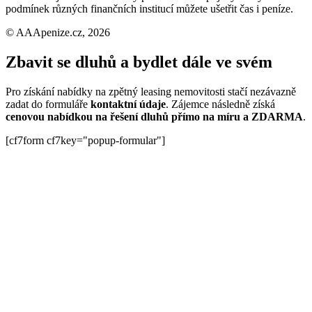
podmínek různých finančních institucí můžete ušetřit čas i peníze.
© AAApenize.cz, 2026
Zbavit se dluhů a bydlet dále ve svém
Pro získání nabídky na zpětný leasing nemovitosti stačí nezávazně
zadat do formuláře
kontaktní údaje
. Zájemce následně získá
cenovou nabídkou na řešení dluhů přímo na míru a ZDARMA
.
[cf7form cf7key="popup-formular"]