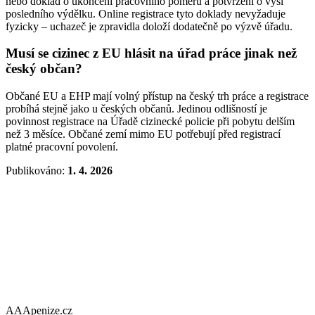
nebo doklad o ukončení pracovního poměru a potvrzení o výši
posledního výdělku. Online registrace tyto doklady nevyžaduje
fyzicky – uchazeč je zpravidla doloží dodatečně po výzvě úřadu.
Musí se cizinec z EU hlásit na úřad práce jinak než
český občan?
Občané EU a EHP mají volný přístup na český trh práce a registrace
probíhá stejně jako u českých občanů. Jedinou odlišností je
povinnost registrace na Úřadě cizinecké policie při pobytu delším
než 3 měsíce. Občané zemí mimo EU potřebují před registrací
platné pracovní povolení.
Publikováno:
1. 4. 2026
AAApenize.cz