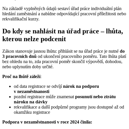
Na základě vyplněných údajů sestaví úřad práce individuální plán
hledání zaměstnání a nabídne odpovídající pracovní příležitosti nebo
rekvalifikační kurzy.
Do kdy se nahlásit na úřad práce – lhůta,
kterou nelze podcenit
Zákon stanovuje jasnou lhůtu: přihlásit se na úřad práce je nutné
do
3 pracovních dnů
od ukončení pracovního poměru. Tato lhůta platí
bez ohledu na to, zda pracovní poměr skončil výpovědí, dohodou,
nebo uplynutím doby určité.
Proč na lhůtě záleží
:
od data registrace se odvíjí
nárok na podporu
v nezaměstnanosti
pozdní registrace může znamenat
posunutí nebo ztrátu
nároku na dávky
rekvalifikace a další podpůrné programy jsou dostupné až od
okamžiku registrace
Podpora v nezaměstnanosti v roce 2024 činila: