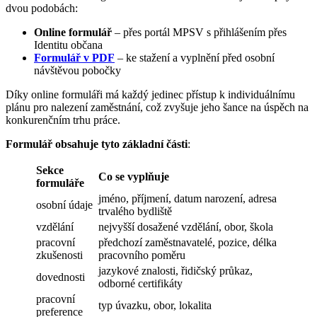
dvou podobách:
Online formulář
– přes portál MPSV s přihlášením přes
Identitu občana
Formulář v PDF
– ke stažení a vyplnění před osobní
návštěvou pobočky
Díky online formuláři má každý jedinec přístup k individuálnímu
plánu pro nalezení zaměstnání, což zvyšuje jeho šance na úspěch na
konkurenčním trhu práce.
Formulář obsahuje tyto základní části
:
Sekce
Co se vyplňuje
formuláře
jméno, příjmení, datum narození, adresa
osobní údaje
trvalého bydliště
vzdělání
nejvyšší dosažené vzdělání, obor, škola
pracovní
předchozí zaměstnavatelé, pozice, délka
zkušenosti
pracovního poměru
jazykové znalosti, řidičský průkaz,
dovednosti
odborné certifikáty
pracovní
typ úvazku, obor, lokalita
preference