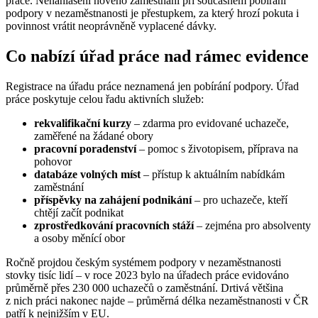
práce. Nenahlášení nového zaměstnání při současném pobírání
podpory v nezaměstnanosti je přestupkem, za který hrozí pokuta i
povinnost vrátit neoprávněně vyplacené dávky.
Co nabízí úřad práce nad rámec evidence
Registrace na úřadu práce neznamená jen pobírání podpory. Úřad
práce poskytuje celou řadu aktivních služeb:
rekvalifikační kurzy
– zdarma pro evidované uchazeče,
zaměřené na žádané obory
pracovní poradenství
– pomoc s životopisem, příprava na
pohovor
databáze volných míst
– přístup k aktuálním nabídkám
zaměstnání
příspěvky na zahájení podnikání
– pro uchazeče, kteří
chtějí začít podnikat
zprostředkování pracovních stáží
– zejména pro absolventy
a osoby měnící obor
Ročně projdou českým systémem podpory v nezaměstnanosti
stovky tisíc lidí – v roce 2023 bylo na úřadech práce evidováno
průměrně přes 230 000 uchazečů o zaměstnání. Drtivá většina
z nich práci nakonec najde – průměrná délka nezaměstnanosti v ČR
patří k nejnižším v EU.