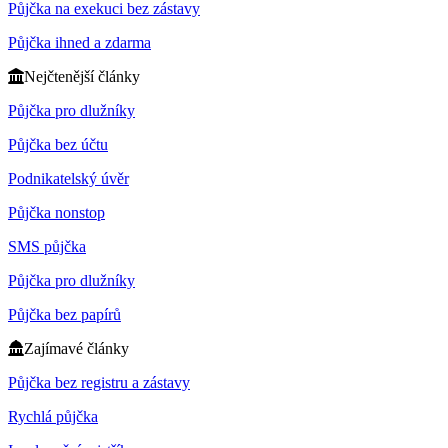
Půjčka na exekuci bez zástavy
Půjčka ihned a zdarma
Nejčtenější články
Půjčka pro dlužníky
Půjčka bez účtu
Podnikatelský úvěr
Půjčka nonstop
SMS půjčka
Půjčka pro dlužníky
Půjčka bez papírů
Zajímavé články
Půjčka bez registru a zástavy
Rychlá půjčka