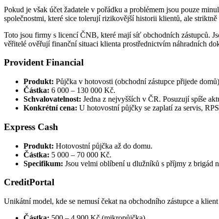
Pokud je však účet žadatele v pořádku a problémem jsou pouze minulé 
společnostmi, které sice tolerují rizikovější historii klientů, ale strik
Toto jsou firmy s licencí ČNB, které mají síť obchodních zástupců. Js
věřitelé ověřují finanční situaci klienta prostřednictvím náhradních d
Provident Financial
Produkt:
Půjčka v hotovosti (obchodní zástupce přijede domů)
Částka:
6 000 – 130 000 Kč.
Schvalovatelnost:
Jedna z nejvyšších v ČR. Posuzují spíše aktuá
Konkrétní cena:
U hotovostní půjčky se zaplatí za servis, R
Express Cash
Produkt:
Hotovostní půjčka až do domu.
Částka:
5 000 – 70 000 Kč.
Specifikum:
Jsou velmi oblíbení u dlužníků s příjmy z brigád 
CreditPortal
Unikátní model, kde se nemusí čekat na obchodního zástupce a klient
Částka:
500 – 4 900 Kč (mikropůjčka).