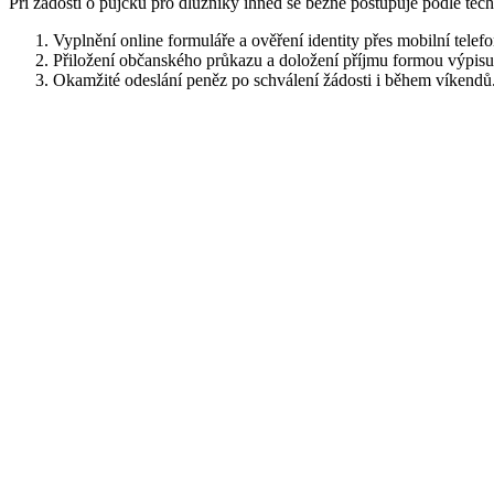
Při žádosti o půjčku pro dlužníky ihned se běžně postupuje podle těch
Vyplnění online formuláře a ověření identity přes mobilní telefo
Přiložení občanského průkazu a doložení příjmu formou výpisu
Okamžité odeslání peněz po schválení žádosti i během víkendů