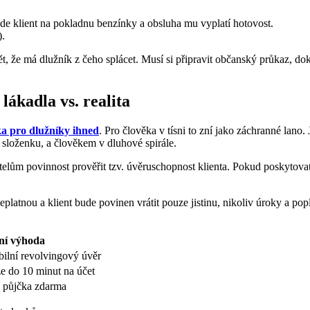
e klient na pokladnu benzínky a obsluha mu vyplatí hotovost.
).
t, že má dlužník z čeho splácet. Musí si připravit občanský průkaz, do
ákadla vs. realita
a pro dlužníky ihned
. Pro člověka v tísni to zní jako záchranné lano
složenku, a člověkem v dluhové spirále.
ům povinnost prověřit tzv. úvěruschopnost klienta. Pokud poskytovatel
platnou a klient bude povinen vrátit pouze jistinu, nikoliv úroky a popl
ní výhoda
bilní revolvingový úvěr
e do 10 minut na účet
í půjčka zdarma