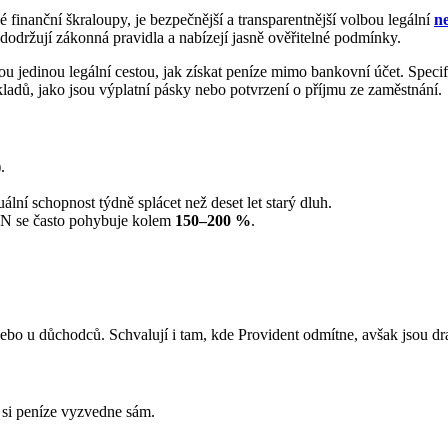
finanční škraloupy, je bezpečnější a transparentnější volbou legální
n
tně dodržují zákonná pravidla a nabízejí jasně ověřitelné podmínky.
ou jedinou legální cestou, jak získat peníze mimo bankovní účet. Speci
okladů, jako jsou výplatní pásky nebo potvrzení o příjmu ze zaměstnání.
.
lní schopnost týdně splácet než deset let starý dluh.
PSN se často pohybuje kolem
150–200 %
.
nebo u důchodců. Schvalují i tam, kde Provident odmítne, avšak jsou dra
 si peníze vyzvedne sám.