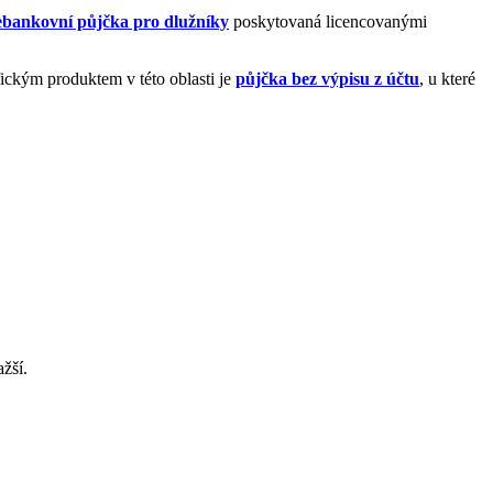
ebankovní půjčka pro dlužníky
poskytovaná licencovanými
fickým produktem v této oblasti je
půjčka bez výpisu z účtu
, u které
žší.