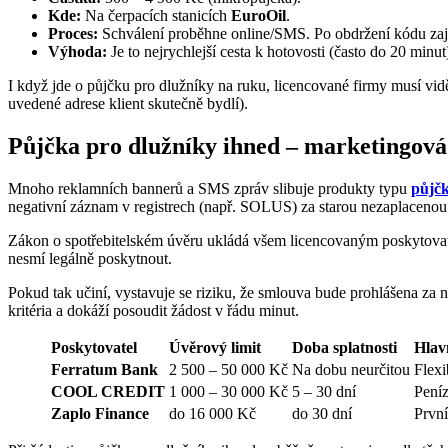
Kde:
Na čerpacích stanicích
EuroOil
.
Proces:
Schválení proběhne online/SMS. Po obdržení kódu zajd
Výhoda:
Je to nejrychlejší cesta k hotovosti (často do 20 minut
I když jde o půjčku pro dlužníky na ruku, licencované firmy musí vidě
uvedené adrese klient skutečně bydlí).
Půjčka pro dlužníky ihned – marketingová l
Mnoho reklamních bannerů a SMS zpráv slibuje produkty typu
půjčk
negativní záznam v registrech (např. SOLUS) za starou nezaplacenou 
Zákon o spotřebitelském úvěru ukládá všem licencovaným poskytovatel
nesmí legálně poskytnout.
Pokud tak učiní, vystavuje se riziku, že smlouva bude prohlášena za ne
kritéria a dokáží posoudit žádost v řádu minut.
Poskytovatel
Úvěrový limit
Doba splatnosti
Hlav
Ferratum Bank
2 500 – 50 000 Kč
Na dobu neurčitou
Flexi
COOL CREDIT
1 000 – 30 000 Kč
5 – 30 dní
Peníz
Zaplo Finance
do 16 000 Kč
do 30 dní
Prvn