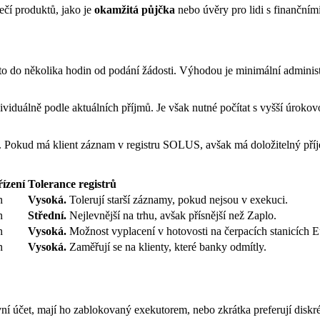
ečí produktů, jako je
okamžitá půjčka
nebo úvěry pro lidi s finančním
sto do několika hodin od podání žádosti. Výhodou je minimální administ
viduálně podle aktuálních příjmů. Je však nutné počítat s vyšší úrokov
. Pokud má klient záznam v registru SOLUS, avšak má doložitelný příj
ízení
Tolerance registrů
n
Vysoká.
Tolerují starší záznamy, pokud nejsou v exekuci.
n
Střední.
Nejlevnější na trhu, avšak přísnější než Zaplo.
n
Vysoká.
Možnost vyplacení v hotovosti na čerpacích stanicích E
n
Vysoká.
Zaměřují se na klienty, které banky odmítly.
ní účet, mají ho zablokovaný exekutorem, nebo zkrátka preferují diskré