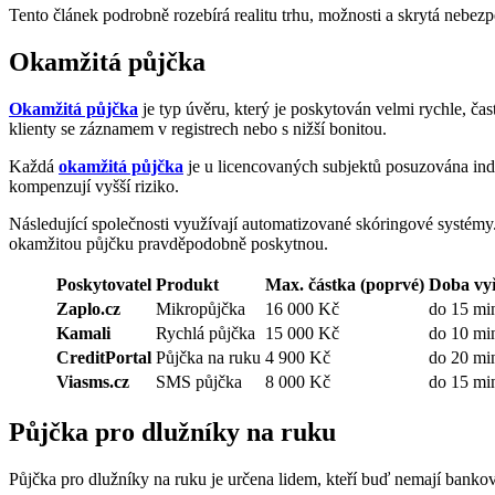
Tento článek podrobně rozebírá realitu trhu, možnosti a skrytá nebezp
Okamžitá půjčka
Okamžitá půjčka
je typ úvěru, který je poskytován velmi rychle, ča
klienty se záznamem v registrech nebo s nižší bonitou.
Každá
okamžitá půjčka
je u licencovaných subjektů posuzována indi
kompenzují vyšší riziko.
Následující společnosti využívají automatizované skóringové systémy
okamžitou půjčku pravděpodobně poskytnou.
Poskytovatel
Produkt
Max. částka (poprvé)
Doba vyř
Zaplo.cz
Mikropůjčka
16 000 Kč
do 15 mi
Kamali
Rychlá půjčka
15 000 Kč
do 10 mi
CreditPortal
Půjčka na ruku
4 900 Kč
do 20 mi
Viasms.cz
SMS půjčka
8 000 Kč
do 15 mi
Půjčka pro dlužníky na ruku
Půjčka pro dlužníky na ruku je určena lidem, kteří buď nemají bankov